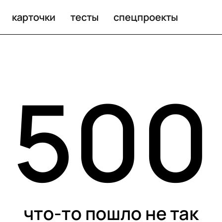
карточки
тесты
спецпроекты
500
что-то пошло не так