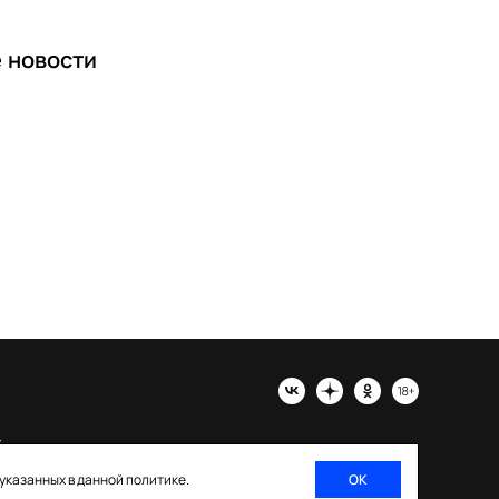
е
новости
х
 указанных в данной политике.
ОК