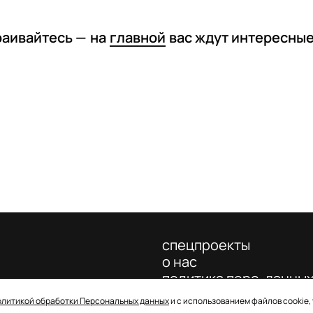
раивайтесь —
на
главной
вас ждут интересны
спецпроекты
о нас
политика перс. данны
олитикой обработки Персональных данных
и с использованием файлов cookie,