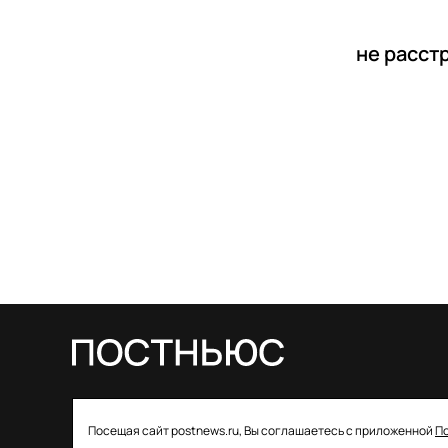
не расст
© 2026 ООО «Постньюс» |
Свидетельство
Посещая сайт postnews.ru, Вы соглашаетесь с приложенной
П
о регистрации СМИ: ЭЛ № ФС 77–85757 от 22 августа