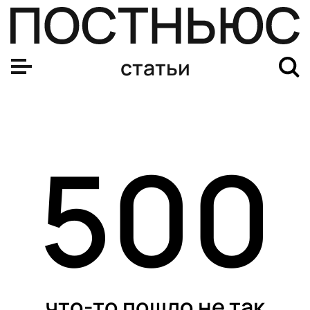
статьи
500
что-то пошло не так