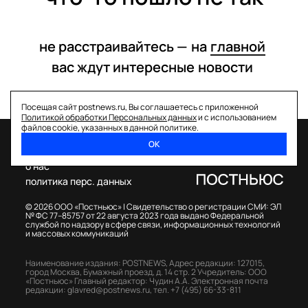
не расстраивайтесь —
на
главной
вас ждут интересные
новости
Посещая сайт postnews.ru, Вы соглашаетесь с приложенной
Политикой обработки Персональных данных
и с использованием
файлов cookie, указанных в данной политике.
ОК
спецпроекты
о нас
политика перс. данных
© 2026 ООО «Постньюс» |
Свидетельство о регистрации СМИ: ЭЛ
№ ФС 77–85757 от 22 августа 2023 года выдано Федеральной
службой по надзору в сфере связи, информационных технологий
и массовых коммуникаций
Наименование издания: POSTNEWS,
Адрес редакции: 127015,
город Москва, Бумажный проезд, д. 14 стр. 2
Учредитель: ООО
«Постньюс»
Главный редактор: Чудин А.А.
Электронная почта
редакции:
glavred@postnews.ru
,
тел.
+7 (495) 66-33-811