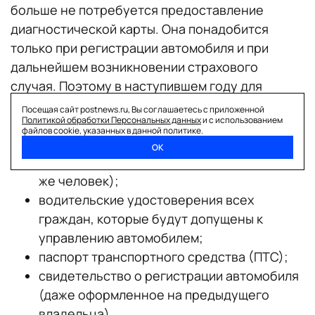
больше не потребуется предоставление
диагностической карты. Она понадобится
только при регистрации автомобиля и при
дальнейшем возникновении страхового
случая. Поэтому в наступившем году для
оформления полиса нужно всего четыре
Посещая сайт postnews.ru, Вы соглашаетесь с приложенной
Политикой обработки Персональных данных
и с использованием
документа:
файлов cookie, указанных в данной политике.
паспорт владельца автомобиля или
ОК
страхователя (как правило, это один и тот
же человек);
водительские удостоверения всех
граждан, которые будут допущены к
управлению автомобилем;
паспорт транспортного средства (ПТС);
свидетельство о регистрации автомобиля
(даже оформленное на предыдущего
владельца).