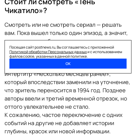
Стоит ли смотреть «Тень
Чикатило»?
Смотреть или не смотреть сериал — решать
вам. Пока вышел только один эпизод, а значит,
делать какие-либо выводы преждевременно.
Посещая сайт postnews.ru, Вы соглашаетесь с приложенной
Тем не менее первая серия оставила после
Политикой обработки Персональных данных
и с использованием
себя больше вопросов, нежели положительных
файлов cookie, указанных в данной политике.
ОК
эмоций. Можно вспомнить косноязычный
интертитр «Несколько месяцев ранее»,
который впоследствии заменили на уточнение,
что зритель переносится в 1994 год. Позднее
авторы ввели и третий временной отрезок, но
оттого увлекательнее не стало.
К сожалению, частое переключение с одних
событий на другие не добавляет истории
глубины, красок или новой информации.