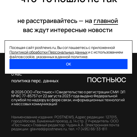
не расстраивайтесь —
на
главной
вас ждут интересные
новости
Посещая сайт postnews.ru, Вы соглашаетесь с приложенной
Политикой обработки Персональных данных
и с использованием
файлов cookie, указанных в данной политике.
ОК
спецпроекты
о нас
политика перс. данных
© 2026 ООО «Постньюс» |
Свидетельство о регистрации СМИ: ЭЛ
№ ФС 77–85757 от 22 августа 2023 года выдано Федеральной
службой по надзору в сфере связи, информационных технологий
и массовых коммуникаций
Наименование издания: POSTNEWS,
Адрес редакции: 127015,
город Москва, Бумажный проезд, д. 14 стр. 2
Учредитель: ООО
«Постньюс»
Главный редактор: Чудин А.А.
Электронная почта
редакции:
glavred@postnews.ru
,
тел.
+7 (495) 66-33-811