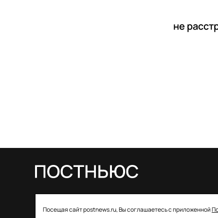
не расст
© 2026 ООО «Постньюс» |
Свидетельство
Посещая сайт postnews.ru, Вы соглашаетесь с приложенной
П
о регистрации СМИ: ЭЛ № ФС 77–85757 от 22 августа