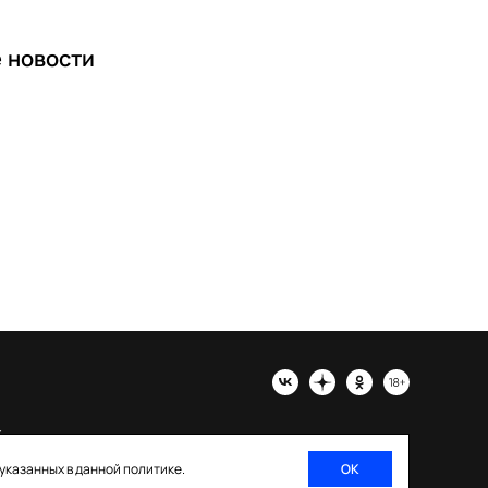
е
новости
х
 указанных в данной политике.
ОК