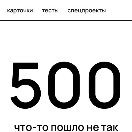
карточки
тесты
спецпроекты
500
что-то пошло не так