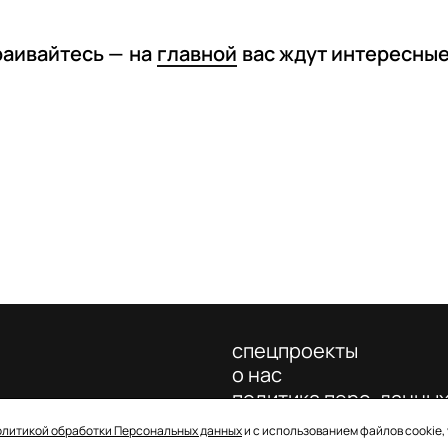
раивайтесь —
на
главной
вас ждут интересны
спецпроекты
о нас
политика перс. данны
олитикой обработки Персональных данных
и с использованием файлов cookie,