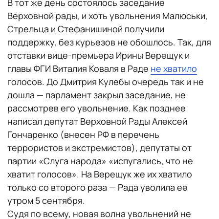
В тот же день состоялось заседание
Верховной рады, и хоть увольнения Малюськи,
Стрельца и Стефанишиной получили
поддержку, без курьезов не обошлось. Так, для
отставки вице-премьера Ирины Верещук и
главы ФГИ Виталия Коваля в Раде
не хватило
голосов. До Дмитрия Кулебы очередь так и не
дошла — парламент закрыл заседание, не
рассмотрев его увольнение. Как позднее
написал депутат Верховной Рады Алексей
Гончаренко (внесен РФ в перечень
террористов и экстремистов), депутаты от
партии «Слуга народа» «испугались, что не
хватит голосов». На Верещук же их хватило
только со второго раза — Рада уволила ее
утром 5 сентября.
Судя по всему, новая волна увольнений не