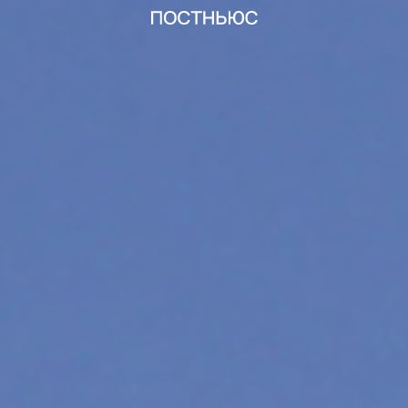
Отставки министров Украины: кто покидает пост и по
статьи