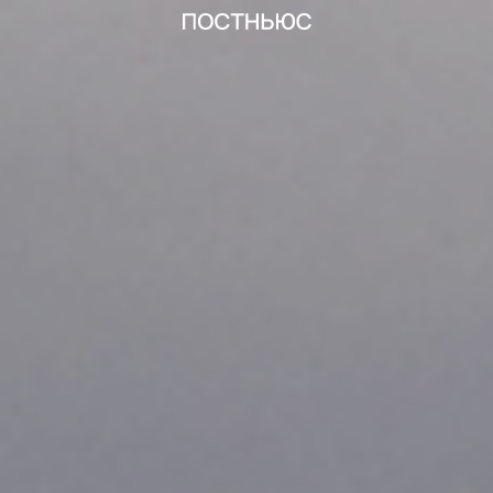
Россия хочет изменить ядерную доктрину: как и зачем
статьи