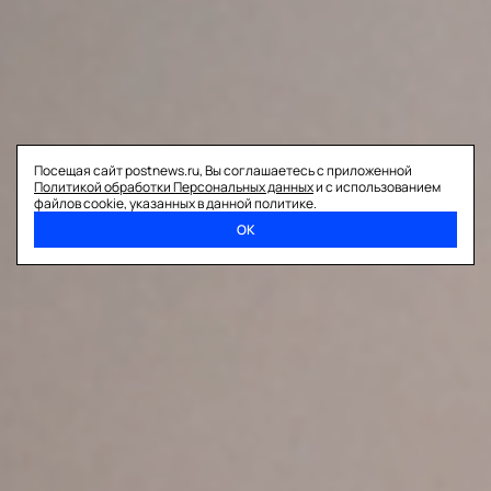
Посещая сайт postnews.ru, Вы соглашаетесь с приложенной
Политикой обработки Персональных данных
и с использованием
файлов cookie, указанных в данной политике.
ОК