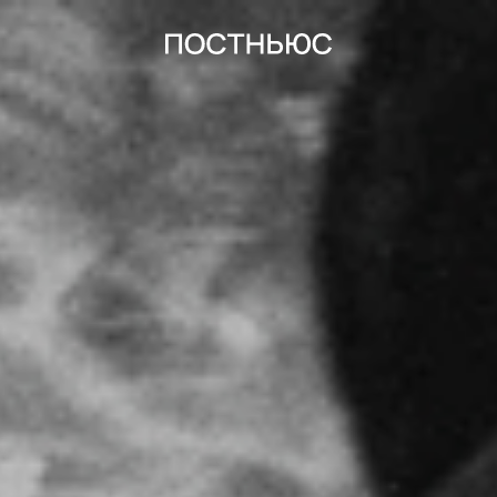
карточки
тесты
спецпроекты