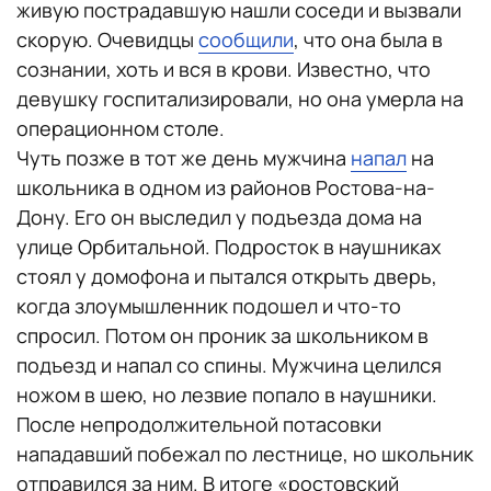
живую пострадавшую нашли соседи и вызвали
скорую. Очевидцы
сообщили
, что она была в
сознании, хоть и вся в крови. Известно, что
девушку госпитализировали, но она умерла на
операционном столе.
Чуть позже в тот же день мужчина
напал
на
школьника в одном из районов Ростова-на-
Дону. Его он выследил у подъезда дома на
улице Орбитальной. Подросток в наушниках
стоял у домофона и пытался открыть дверь,
когда злоумышленник подошел и что-то
спросил. Потом он проник за школьником в
подъезд и напал со спины. Мужчина целился
ножом в шею, но лезвие попало в наушники.
После непродолжительной потасовки
нападавший побежал по лестнице, но школьник
отправился за ним. В итоге «ростовский