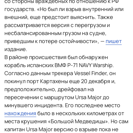
со стороны враждебных по отношению к РФ
государств. «Но был ли взрыв внутренний или
внешний, еще предстоит выяснить. Также
рассматривается версия с перегрузом и
несбалансированным грузом на судне,
приведшим к потере остойчивости», —
пишет
издание.
В районе происшествия был обнаружен
корабль испанских ВМФ P-71 NAVY Warship.
Согласно данным трекера Vessel Finder, он
покинул порт Картахены еще 20 декабря и,
предположительно, дрейфовал на
пересечении с маршрутом Ursa Major до
минувшего инцидента. Его последнее место
нахождения
было в нескольких километрах от
места крушения «Большой Медведицы». Но сам
капитан Ursa Major версию о взрыве пока не