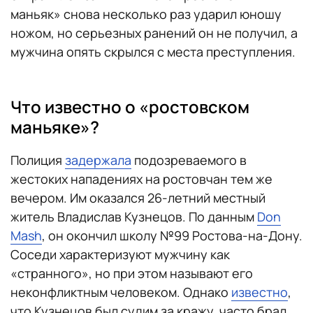
маньяк» снова несколько раз ударил юношу
ножом, но серьезных ранений он не получил, а
мужчина опять скрылся с места преступления.
Что известно о «ростовском
маньяке»?
Полиция
задержала
подозреваемого в
жестоких нападениях на ростовчан тем же
вечером. Им оказался 26-летний местный
житель Владислав Кузнецов. По данным
Don
Mash
, он окончил школу №99 Ростова-на-Дону.
Соседи характеризуют мужчину как
«странного», но при этом называют его
неконфликтным человеком. Однако
известно
,
что Кузнецов был судим за кражу, часто брал