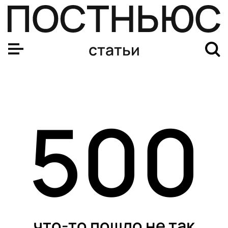
статьи
500
что-то пошло не так