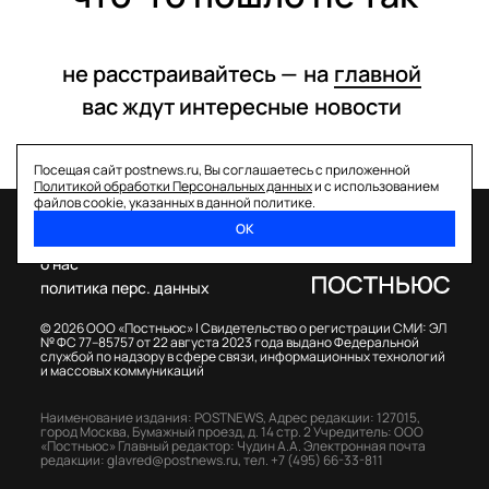
не расстраивайтесь —
на
главной
вас ждут интересные
новости
Посещая сайт postnews.ru, Вы соглашаетесь с приложенной
Политикой обработки Персональных данных
и с использованием
файлов cookie, указанных в данной политике.
ОК
спецпроекты
о нас
политика перс. данных
© 2026 ООО «Постньюс» |
Свидетельство о регистрации СМИ: ЭЛ
№ ФС 77–85757 от 22 августа 2023 года выдано Федеральной
службой по надзору в сфере связи, информационных технологий
и массовых коммуникаций
Наименование издания: POSTNEWS,
Адрес редакции: 127015,
город Москва, Бумажный проезд, д. 14 стр. 2
Учредитель: ООО
«Постньюс»
Главный редактор: Чудин А.А.
Электронная почта
редакции:
glavred@postnews.ru
,
тел.
+7 (495) 66-33-811