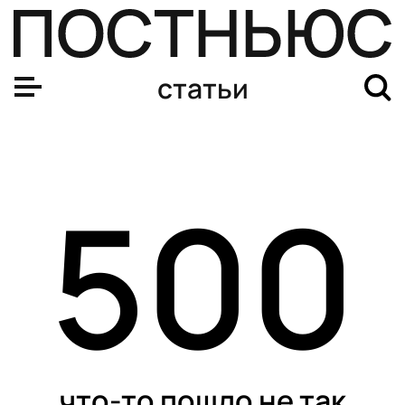
статьи
500
что-то пошло не так