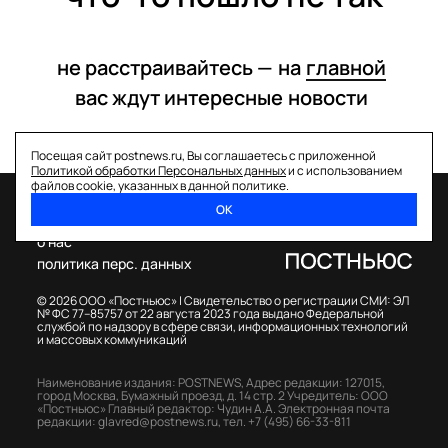
не расстраивайтесь —
на
главной
вас ждут интересные
новости
Посещая сайт postnews.ru, Вы соглашаетесь с приложенной
Политикой обработки Персональных данных
и с использованием
файлов cookie, указанных в данной политике.
ОК
спецпроекты
о нас
политика перс. данных
© 2026 ООО «Постньюс» |
Свидетельство о регистрации СМИ: ЭЛ
№ ФС 77–85757 от 22 августа 2023 года выдано Федеральной
службой по надзору в сфере связи, информационных технологий
и массовых коммуникаций
Наименование издания: POSTNEWS,
Адрес редакции: 127015,
город Москва, Бумажный проезд, д. 14 стр. 2
Учредитель: ООО
«Постньюс»
Главный редактор: Чудин А.А.
Электронная почта
редакции:
glavred@postnews.ru
,
тел.
+7 (495) 66-33-811