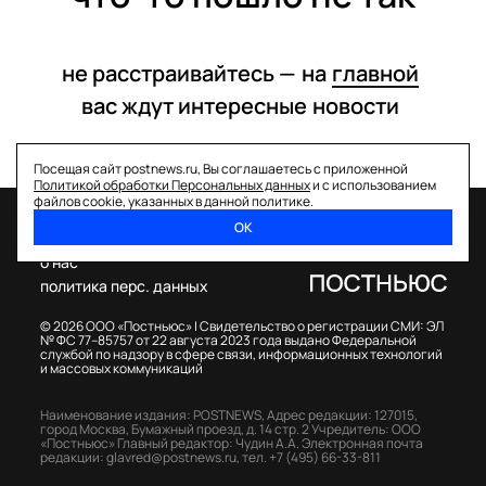
не расстраивайтесь —
на
главной
вас ждут интересные
новости
Посещая сайт postnews.ru, Вы соглашаетесь с приложенной
Политикой обработки Персональных данных
и с использованием
файлов cookie, указанных в данной политике.
ОК
спецпроекты
о нас
политика перс. данных
© 2026 ООО «Постньюс» |
Свидетельство о регистрации СМИ: ЭЛ
№ ФС 77–85757 от 22 августа 2023 года выдано Федеральной
службой по надзору в сфере связи, информационных технологий
и массовых коммуникаций
Наименование издания: POSTNEWS,
Адрес редакции: 127015,
город Москва, Бумажный проезд, д. 14 стр. 2
Учредитель: ООО
«Постньюс»
Главный редактор: Чудин А.А.
Электронная почта
редакции:
glavred@postnews.ru
,
тел.
+7 (495) 66-33-811