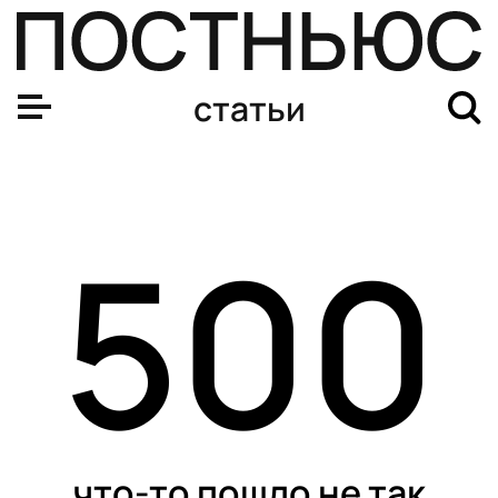
статьи
500
что-то пошло не так