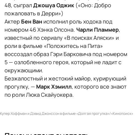
48, сыграл
Джошуа Оджик
(«Оно: Добро
пожаловать в Дерри»)
Актер
Бен Ван
исполнил роль ходока под
номером 46 Хэнка Олсона.
Чарли Пламмер
,
известный по сериалу «В поисках Аляски» и
роли в фильме «Положитесь на Пита»
воссоздал образ Гэри Барковича под номером
5 — озлобленного героя, который не ладит с
окружающими.
Безжалостный и жестокий майор, курирующий
прогулку, —
Марк Хэмилл
, которого все знают
по роли Люка Скайуокера.
Купер Хоффман и Дэвид Джонссон в фильме «Долгая прогулка»/«Кинопоиск»