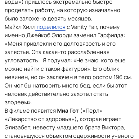
воды») пришлось экстремально быстро
проделать работу, на которую изначально
было заложено девять месяцев.
Майкл Хилл
поделился
с Vanity Fair, почему
именно Джейкоб Элорди заменил Гарфилда:
«Меня привлекли его долговязость и его
запястья. Эта какая-то расслабленная
угловатость… Я подумал: «Не знаю, кого еще
можно найти с такой фактурой». Его облик
невинен, но он заключен в тело ростом 196 см.
Он мог бы натворить много бед, если бы этот
человек действительно захотел стать
злодеем».
В фильме появится
Миа Гот
(«Перл»,
«Лекарство от здоровья»), которая играет
Элизабет, невесту младшего брата Виктора,
становящуюся объектом одержимости ученого