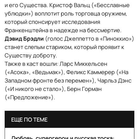
и его Существа. Кристоф Вальц («Бесславные
ублюдки») воплотит роль торговца оружием,
который спонсирует исследования
Франкенштейна в надежде на бессмертие.
Дэвид Брэдли
(голос Джеппетто в «Пиноккио»)
станет слепым стариком, который проявит к
Существу доброту.
Также в каст вошли: Ларс Миккельсен
(«Асока», «Ведьмак»), Феликс Каммерер («На
Западном фронте без перемен»), Чарльз Дэнс
(«И никого не стало»), Берн Горман
(«Предложение»).
ЕЩЕ ПО ТЕМЕ
Любовь, супергерои и русская тоска: