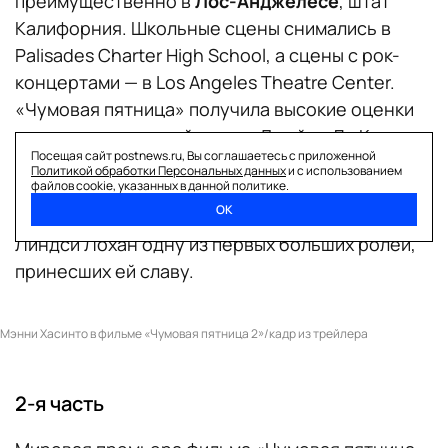
преимущественно в
Лос-Анджелесе
, штат
Калифорния. Школьные сцены снимались в
Palisades Charter High School, а сцены с рок-
концертами — в Los Angeles Theatre Center.
«Чумовая пятница» получила высокие оценки
критиков и зрителей, а игра Джейми Ли Кертис
Посещая сайт postnews.ru, Вы соглашаетесь с приложенной
была отмечена номинацией на
Золотой
Политикой обработки Персональных данных
и с использованием
файлов cookie, указанных в данной политике.
глобус
. Фильм стал успешным ремейком
ОК
оригинальной картины 1976 года и подарил
Линдси Лохан одну из первых больших ролей,
принесших ей славу.
Мэнни Хасинто в фильме «Чумовая пятница 2»/кадр из трейлера
2-я часть