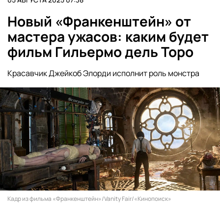
Новый «Франкенштейн» от
мастера ужасов: каким будет
фильм Гильермо дель Торо
Красавчик Джейкоб Элорди исполнит роль монстра
Кадр из фильма «Франкенштейн»/Vanity Fair/«Кинопоиск»