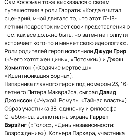
Сам Хоффман тоже высказался о своем
путешествии в роли Гаррати: «Когда я читал
сценарий, мной двигало то, что этот 17-18-
летний подросток имеет свои представления о
том, как все должно быть, но затем на полпути
встречает кого-то и меняет свою идеологию».
Роли родителей героя исполнили
Джуди Грир
(«Чего хотят женщины», «Потомки») и
Джош
Хэмилтон
(«Ходячие мертвецы»,
«Идентификация Борна»).
Напарника главного героя под номером 23, 16-
летнего Питера Макврайса, сыграл
Дэвид
Джонссон
(«Чужой: Ромул», «Тайная власть»).
Образ участника 38, одиночку и философа
Стеббинса, воплотил на экране
Гаррет
Вэрэйнг
(«Голос», «День независимости:
Возрождение»). Кольера Паркера, участника