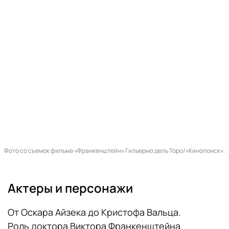
Фото со съемок фильма «Франкенштейн» Гильермо дель Торо/«Кинопоиск».
Актеры и персонажи
От Оскара Айзека до Кристофа Вальца.
Роль доктора Виктора Франкенштейна