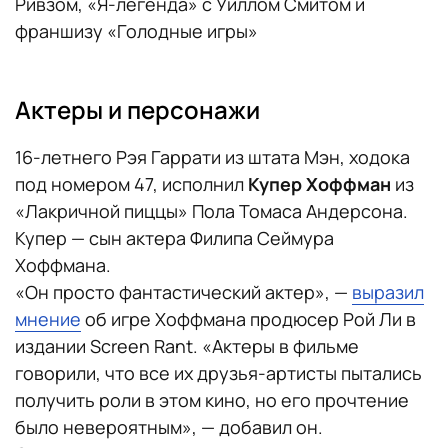
Ривзом, «Я-легенда» с Уиллом Смитом и
франшизу «Голодные игры»
Актеры и персонажи
16-летнего Рэя Гаррати из штата Мэн, ходока
под номером 47, исполнил
Купер Хоффман
из
«Лакричной пиццы» Пола Томаса Андерсона.
Купер — сын актера Филипа Сеймура
Хоффмана.
«Он просто фантастический актер», —
выразил
мнение
об игре Хоффмана продюсер Рой Ли в
издании Screen Rant. «Актеры в фильме
говорили, что все их друзья-артисты пытались
получить роли в этом кино, но его прочтение
было невероятным», — добавил он.