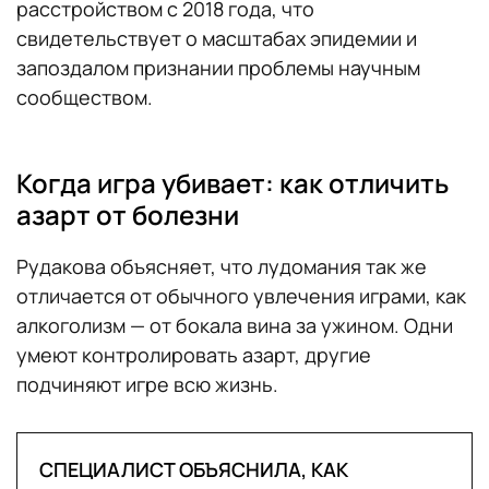
расстройством с 2018 года, что
свидетельствует о масштабах эпидемии и
запоздалом признании проблемы научным
сообществом.
Когда игра убивает: как отличить
азарт от болезни
Рудакова объясняет, что лудомания так же
отличается от обычного увлечения играми, как
алкоголизм — от бокала вина за ужином. Одни
умеют контролировать азарт, другие
подчиняют игре всю жизнь.
СПЕЦИАЛИСТ ОБЪЯСНИЛА, КАК