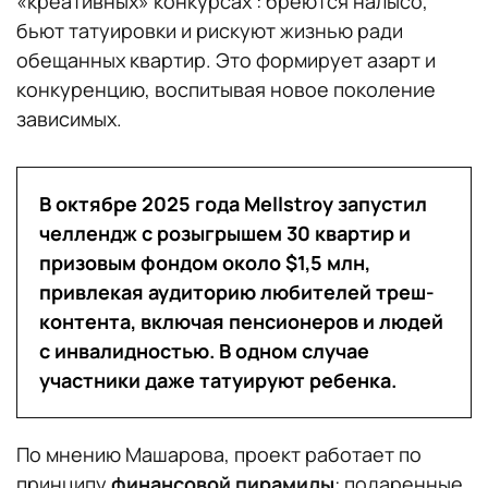
«креативных» конкурсах : бреются налысо,
бьют татуировки и рискуют жизнью ради
обещанных квартир. Это формирует азарт и
конкуренцию, воспитывая новое поколение
зависимых.
В октябре 2025 года Mellstroy запустил
челлендж с розыгрышем 30 квартир и
призовым фондом около $1,5 млн,
привлекая аудиторию любителей треш-
контента, включая пенсионеров и людей
с инвалидностью. В одном случае
участники даже татуируют ребенка.
По мнению Машарова, проект работает по
принципу
финансовой пирамиды
: подаренные