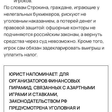
игроков.
По словам Строкина, граждане, играющие у
нелегальных букмекеров, рискуют не
уголовным наказанием, а потерей денег и
правовой защитой: офшорные конторы не
подчиняются российским законам, а вернуть
средства через суд невозможно. Кроме того,
игрок сам обязан задекларировать выигрыш и
уплатить налог.
ЮРИСТ НАПОМИНАЕТ: ДЛЯ
ОРГАНИЗАТОРОВ ФИНАНСОВЫХ
ПИРАМИД, СВЯЗАННЫХ С АЗАРТНЫМИ
ИГРАМИ И СТАВКАМИ,
ЗАКОНОДАТЕЛЬСТВОМ РФ
ПРЕДУСМОТРЕНА УГОЛОВНАЯ И