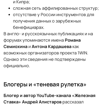
и Кипра;
сложная сеть аффилированных структур;
отсутствие у России инструментов для
получения данных о зарубежных
бенефициарах.
В англо- и русскоязычных публикациях и на
форумах упоминаются имена
Романа
Семиохина
и
Антона Кардашева
как
возможных организаторов проекта 1WIN.
Однако эти сведения не подтверждены
официально.
Блогеры и «теневая рулетка»
Блогер и автор YouTube-канала «Железная
Ставка» Андрей Алистаров
рассказал