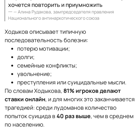
хочется повторить и приумножить
一
— Алина Рудакова, зампредседателя правления
Национального антинаркотического союза
Ходыков описывает типичную
последовательность болезни:
потерю мотивации;
долги;
семейные конфликты;
увольнение;
преступления или суицидальные мысли.
По словам Ходыкова,
81% игроков делают
ставки онлайн
, и для многих это заканчивается
трагедией: среди лудоманов количество
попыток суицида в
40 раз выше
, чем в среднем
по населению.