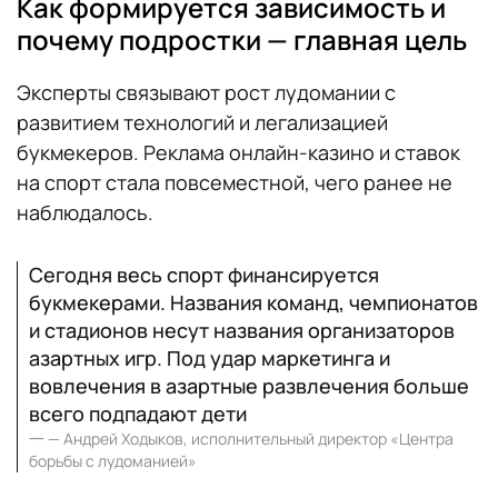
Как формируется зависимость и
почему подростки — главная цель
Эксперты связывают рост лудомании с
развитием технологий и легализацией
букмекеров. Реклама онлайн-казино и ставок
на спорт стала повсеместной, чего ранее не
наблюдалось.
Сегодня весь спорт финансируется
букмекерами. Названия команд, чемпионатов
и стадионов несут названия организаторов
азартных игр. Под удар маркетинга и
вовлечения в азартные развлечения больше
всего подпадают дети
一
— Андрей Ходыков, исполнительный директор «Центра
борьбы с лудоманией»