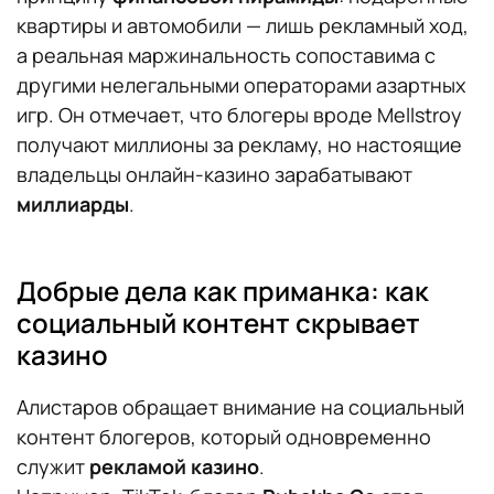
квартиры и автомобили — лишь рекламный ход,
а реальная маржинальность сопоставима с
другими нелегальными операторами азартных
игр. Он отмечает, что блогеры вроде Mellstroy
получают миллионы за рекламу, но настоящие
владельцы онлайн-казино зарабатывают
миллиарды
.
Добрые дела как приманка: как
социальный контент скрывает
казино
Алистаров обращает внимание на социальный
контент блогеров, который одновременно
служит
рекламой казино
.