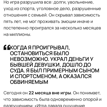
Но игра разрушила все: долги, увольнение,
уход из спорта, уголовное дело, разрушенные
отношения с семьей. Он скрывал зависимость
пять лет, не мог проживать эмоции иначе и
постепенно проигрался за несколько месяцев
на миллионы.
КОГДА Я ПРОИГРЫВАЛ,
ОСТАНОВИТЬСЯ БЫЛО
НЕВОЗМОЖНО. УКРАЛ ДЕНЬГИ У
БЫВШЕЙ ДЕВУШКИ, ДОШЛО ДО
СУДА. Я БЫЛ ПРИМЕРНЫМ СЫНОМ
И СПОРТСМЕНОМ, А ОКАЗАЛСЯ
ОБВИНЯЕМЫМ
Сегодня он
22 месяца вне игры
. Он понимает,
что зависимость была одновременно опорой и
разрушением: «Игра давала ощущение