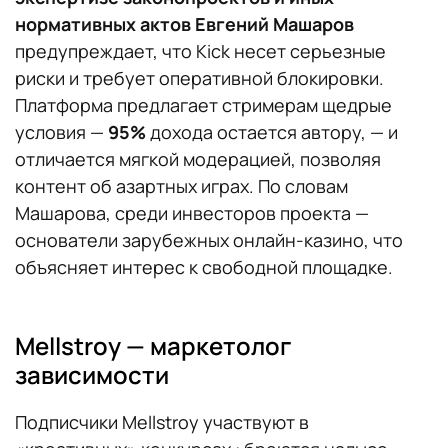
нормативных актов
Евгений Машаров
предупреждает, что Kick несет серьезные
риски и требует оперативной блокировки.
Платформа предлагает стримерам щедрые
условия —
95%
дохода остается автору, — и
отличается мягкой модерацией, позволяя
контент об азартных играх. По словам
Машарова, среди инвесторов проекта —
основатели зарубежных онлайн-казино, что
объясняет интерес к свободной площадке.
Mellstroy — маркетолог
зависимости
Подписчики Mellstroy участвуют в