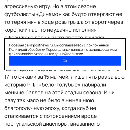
агрессивную игру. Но в этом сезоне
футболисты «Динамо» как будто отвергают ее,
то теряя мяч в ходе розыгрыша от ворот через
короткий пас, то неудачно исполняя
офсайдную ловушку, то просто лишаясь
концентрации в переходных эпизодах, когда
Посещая сайт postnews.ru, Вы соглашаетесь с приложенной
Политикой обработки Персональных данных
и с использованием
мяч уходит к сопернику.
файлов cookie, указанных в данной политике.
По итогам первого круга чемпионата России
ОК
команда не поднимется выше 10-го места — с
17-то очками за 15 матчей. Лишь пять раз за всю
историю РПЛ «бело-голубые» набирали
меньше баллов на этой стадии сезона. И ни
разу так мало не было в нынешнюю
благополучную эпоху, когда клуб не
сталкивается с потрясениями вроде
португальской диаспоры, внезапного