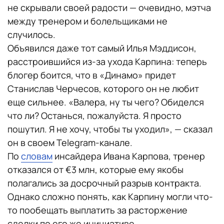
не скрывали своей радости — очевидно, мэтча
между тренером и болельщиками не
случилось.
Объявился даже тот самый Илья Мэддисон,
расстроившийся из-за ухода Карпина: теперь
блогер боится, что в «Динамо» придет
Станислав Черчесов, которого он не любит
еще сильнее. «Валера, ну ты чего? Обиделся
что ли? Останься, пожалуйста. Я просто
пошутил. Я не хочу, чтобы ты уходил», — сказал
он в своем Telegram-канале.
По
словам
инсайдера Ивана Карпова, тренер
отказался от €3 млн, которые ему якобы
полагались за досрочный разрыв контракта.
Однако сложно понять, как Карпину могли что-
то пообещать выплатить за расторжение
сделки по его же инициативе.