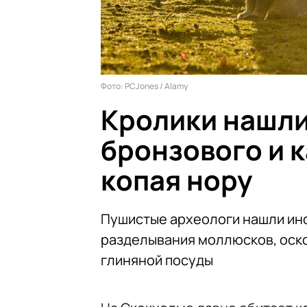
Фото: PCJones / Alamy
Кролики нашл
бронзового и 
копая нору
Пушистые археологи нашли инс
разделывания моллюсков, оск
глиняной посуды