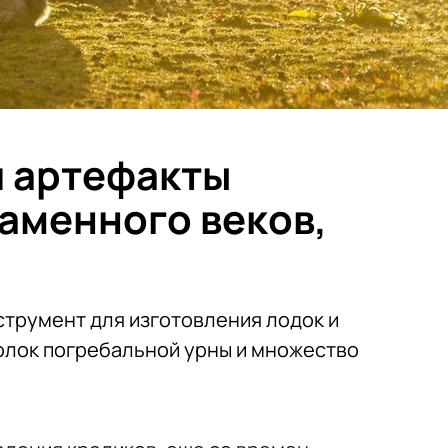
и артефакты
каменного веков,
трумент для изготовления лодок и
олок погребальной урны и множество