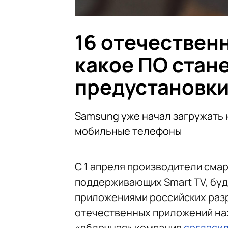
16 отечествен
какое ПО стан
предустановк
Samsung уже начал загружать 
мобильные телефоны
С 1 апреля производители смар
поддерживающих Smart TV, бу
приложениями российских разр
отечественных приложений наз
«яблочная» компания
согласи