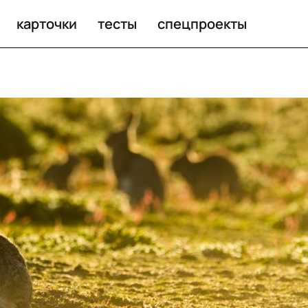
ов, копая нору
карточки
тесты
спецпроекты