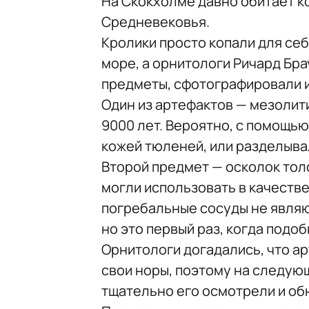
На Скокхолме давно обитает к
Средневековья.
Кролики просто копали для се
море, а орнитологи Ричард Бра
предметы, сфотографировали и
Один из артефактов — мезолит
9000 лет. Вероятно, с помощью
кожей тюленей, или разделыв
Второй предмет — осколок тол
могли использовать в качестве
погребальные сосуды не являю
но это первый раз, когда подо
Орнитологи догадались, что а
свои норы, поэтому на следующ
тщательно его осмотрели и об