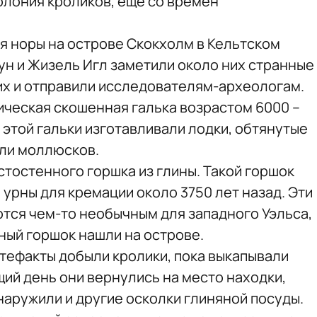
олония кроликов, еще со времен
бя норы на острове Скокхолм в Кельтском
ун и Жизель Игл заметили около них странные
х и отправили исследователям-археологам.
ическая скошенная галька возрастом 6000 –
 этой гальки изготавливали лодки, обтянутые
али моллюсков.
стостенного горшка из глины. Такой горшок
 урны для кремации около 3750 лет назад. Эти
тся чем-то необычным для западного Уэльса,
бный горшок нашли на острове.
ртефакты добыли кролики, пока выкапывали
ий день они вернулись на место находки,
наружили и другие осколки глиняной посуды.