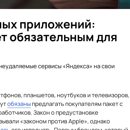
ных приложений:
ет обязательным для
и
неудаляемые сервисы «Яндекса» на свои
тфонов, планшетов, ноутбуков и телевизоров,
дут
обязаны
предлагать покупателям пакет с
аботчиков. Закон о предустановке
ывали «законом против Apple», однако
лась
его исполнять. Первым брендом, который