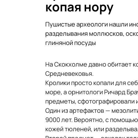
копая нору
Пушистые археологи нашли инс
разделывания моллюсков, оск
глиняной посуды
На Скокхолме давно обитает к
Средневековья.
Кролики просто копали для се
море, а орнитологи Ричард Бра
предметы, сфотографировали и
Один из артефактов — мезолит
9000 лет. Вероятно, с помощью
кожей тюленей, или разделыв