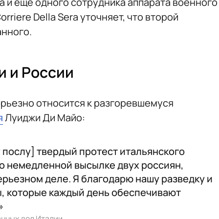
 и еще одного сотрудника аппарата военного
rriere Della Sera уточняет, что второй
анного.
и и России
ерьезно относится к разгоревшемуся
я
Луиджи Ди Майо:
 послу] твердый протест итальянского
о немедленной высылке двух россиян,
ерьезном деле. Я благодарю нашу разведку и
ы, которые каждый день обеспечивают
»
анных дел Италии