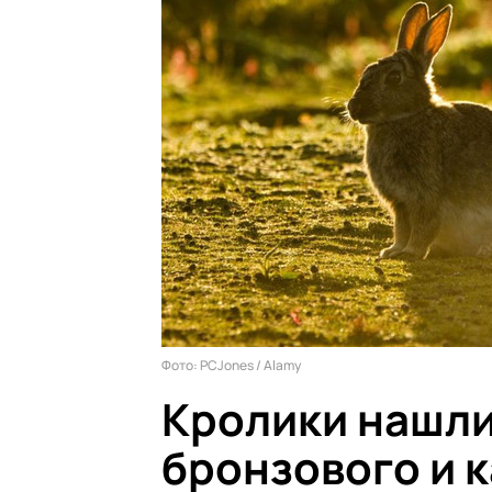
Фото: PCJones / Alamy
Кролики нашл
бронзового и 