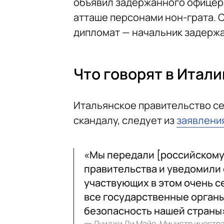
объявил задержанного офицера
атташе персонами нон-грата. Co
дипломат — начальник задерж
Что говорят в Итали
Итальянское правительство с
скандалу, следует из
заявлени
«Мы передали [российскому
правительства и уведомили 
участвующих в этом очень с
все государственные орган
безопасность нашей страны
一
Луиджи Ди Майо, Министр иностр