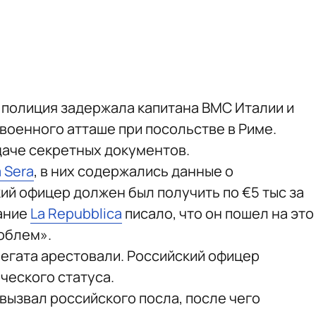
 полиция задержала капитана ВМС Италии и
военного атташе при посольстве в Риме.
даче секретных документов.
a Sera
, в них содержались данные о
ий офицер должен был получить по €5 тыс за
ание
La Repubblica
писало, что он пошел на это
облем».
егата арестовали. Российский офицер
ческого статуса.
вызвал российского посла, после чего