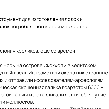
трумент для изготовления лодок и
олок погребальной урны и множество
олония кроликов, еще со времен
бя норы на острове Скокхолм в Кельтском
ун и Жизель Игл заметили около них странные
х и отправили исследователям-археологам.
ическая скошенная галька возрастом 6000 –
 этой гальки изготавливали лодки, обтянутые
али моллюсков.