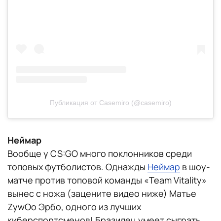
Публикация от Casemiro (@casemiro)
Неймар
Вообще у CS:GO много поклонников среди
топовых футболистов. Однажды
Неймар
в шоу-
матче против топовой команды «Team Vitality»
вынес с ножа (зацените видео ниже) Матье
ZywOo Эрбо, одного из лучших
киберспортсменов! Бразилец умеет сыграть