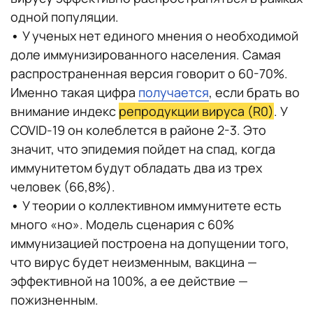
одной популяции.
•
У ученых нет единого мнения о необходимой
доле иммунизированного населения. Самая
распространенная версия говорит о 60-70%.
Именно такая цифра
получается
, если брать во
внимание индекс
репродукции вируса (R0)
. У
COVID-19 он колеблется в районе 2-3. Это
значит, что эпидемия пойдет на спад, когда
иммунитетом будут обладать два из трех
человек (66,8%).
•
У теории о коллективном иммунитете есть
много «но». Модель сценария с 60%
иммунизацией построена на допущении того,
что вирус будет неизменным, вакцина —
эффективной на 100%, а ее действие —
пожизненным.