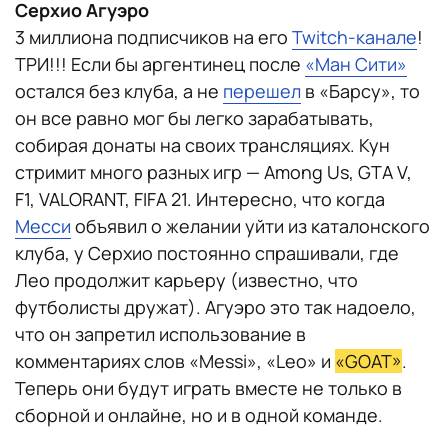
Серхио Агуэро
3 миллиона подписчиков на его
Twitch-канале
!
ТРИ!!! Если бы аргентинец после
«Ман Сити»
остался без клуба, а не
перешел
в «Барсу», то
он все равно мог бы легко зарабатывать,
собирая донаты на своих трансляциях. Кун
стримит много разных игр — Among Us, GTA V,
F1, VALORANT, FIFA 21. Интересно, что когда
Месси
объявил о желании уйти из каталонского
клуба, у Серхио постоянно спрашивали, где
Лео продолжит карьеру (известно, что
футболисты дружат). Агуэро это так надоело,
что он запретил использование в
комментариях слов «Messi», «Leo» и
«GOAT»
.
Теперь они будут играть вместе не только в
сборной и онлайне, но и в одной команде.