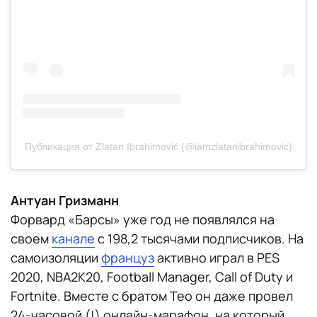
Публикация от Zlatan Ibrahimović (@iamzlatanibrahimovic)
Антуан Гризманн
Форвард «Барсы» уже год не появлялся на
своем
канале
с 198,2 тысячами подписчиков. На
самоизоляции
француз
активно играл в PES
2020, NBA2K20, Football Manager, Call of Duty и
Fortnite. Вместе с братом Тео он даже провел
24-часовой (!) онлайн-марафон, на который