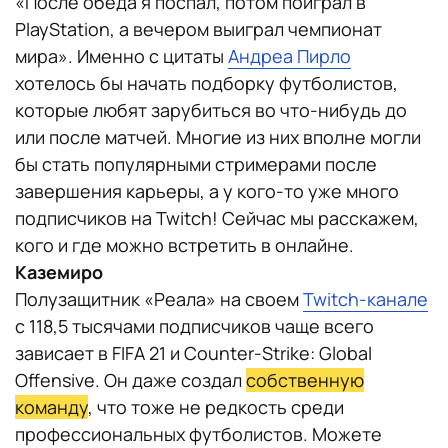
«После обеда я поспал, потом поиграл в
PlayStation, а вечером выиграл чемпионат
мира». Именно с цитаты
Андреа Пирло
хотелось бы начать подборку футболистов,
которые любят зарубиться во что-нибудь до
или после матчей. Многие из них вполне могли
бы стать популярными стримерами после
завершения карьеры, а у кого-то уже много
подписчиков на Twitch! Сейчас мы расскажем,
кого и где можно встретить в онлайне.
Каземиро
Полузащитник «Реала» на своем
Twitch-канале
c 118,5 тысячами подписчиков чаще всего
зависает в FIFA 21 и Counter-Strike: Global
Offensive. Он даже создал
собственную
команду
, что тоже не редкость среди
профессиональных футболистов. Можете