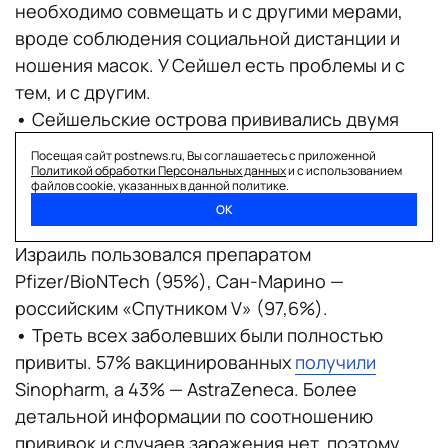
необходимо совмещать и с другими мерами,
вроде соблюдения социальной дистанции и
ношения масок. У Сейшел есть проблемы и с
тем, и с другим.
•
Сейшельские острова прививались двумя
вакцинами: китайской Sinopharm и британо-
Посещая сайт postnews.ru, Вы соглашаетесь с приложенной
шведской AstraZeneca. Обе вакцины
Политикой обработки Персональных данных
и с использованием
файлов cookie, указанных в данной политике.
отличаются относительно невысокой
ОК
эффективностью — 79% и 76%. Для сравнения:
Израиль пользовался препаратом
Pfizer/BioNTech (95%), Сан-Марино —
российским «Спутником V» (97,6%).
•
Треть всех заболевших были полностью
привиты. 57% вакцинированных
получили
Sinopharm, а 43% — AstraZeneca. Более
детальной информации по соотношению
прививок и случаев заражения нет, поэтому