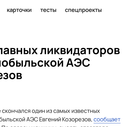
пандемии коронавируса
карточки
тесты
спецпроекты
главных ликвидаторов
нобыльской АЭС
езов
ве скончался один из самых известных
быльской АЭС Евгений Козорезов,
сообщает