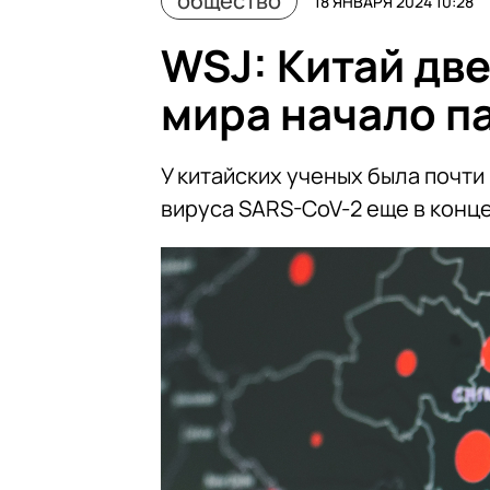
общество
18 ЯНВАРЯ 2024 10:28
WSJ: Китай две
мира начало п
У китайских ученых была почт
вируса SARS-CoV-2 еще в конце