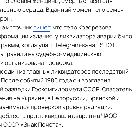
ь. По словам женщины, смерть спасателя
лезнью сердца. В данный момент его семья
рон.
на источник
пишет
, что тело Козорезова
нформации издания, у ликвидатора аварии был
равмы, когда упал. Telegram-канал SHOT
 направили на судебно-медицинскую
ти организована проверка.
ак один из главных ликвидаторов последствий
 После событий 1986 года он возглавил
й разведки Госкомгидромета СССР. Спасател
ения на Украине, в Белоруссии, Брянской и
 занимался проверкой уровня радиации.
облесть при ликвидации аварии на ЧАЭС
 СССР «Знак Почета».