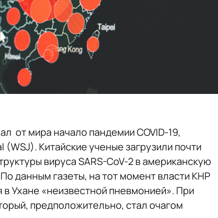
ал от мира начало пандемии COVID-19,
al (WSJ). Китайские ученые загрузили почти
труктуры вируса SARS-CoV-2 в американскую
. По данным газеты, на тот момент власти КНР
 в Ухане «неизвестной пневмонией». При
торый, предположительно, стал очагом