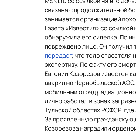
MSK1.ru со ссылкой на его доч
связана с продолжительной бо
занимается организацией похо
Газета «Известия» со ссылкой 
обнаружила его сиделка. По и
повреждено лицо. Он получил т
передает
, что тело спасателя
экспертизу. По факту его смер
Евгений Козорезов известен к
аварии на Чернобыльской АЭС.
мобильный отряд радиационно
лично работал в зонах загрязн
Тульской областях РСФСР, где
За проявленную гражданскую д
Козорезова наградили орденом