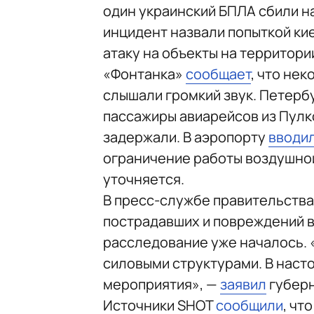
один украинский БПЛА сбили н
инцидент назвали попыткой к
атаку на объекты на территори
«Фонтанка»
сообщает
, что не
слышали громкий звук. Петерб
пассажиры авиарейсов из Пулк
задержали. В аэропорту
вводи
ограничение работы воздушной 
уточняется.
В пресс-службе правительства
пострадавших и повреждений в 
расследование уже началось. 
силовыми структурами. В наст
мероприятия», —
заявил
губерн
Источники SHOT
сообщили
, чт