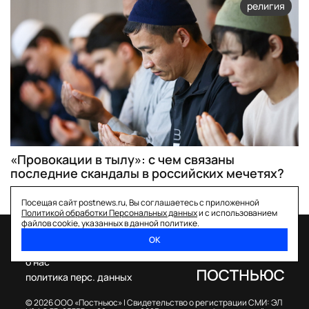
религия
«Провокации в тылу»: с чем связаны
последние скандалы в российских мечетях?
Посещая сайт postnews.ru, Вы соглашаетесь с приложенной
Политикой обработки Персональных данных
и с использованием
файлов cookie, указанных в данной политике.
ОК
спецпроекты
о нас
политика перс. данных
© 2026 ООО «Постньюс» |
Свидетельство о регистрации СМИ: ЭЛ