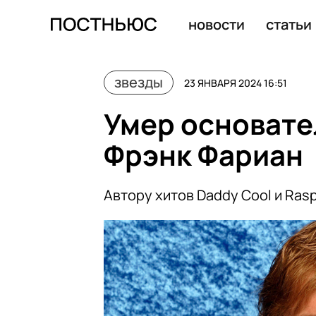
Канье Уэст установил зубные протезы из титана за 85
новости
статьи
звезды
23 ЯНВАРЯ 2024 16:51
Умер основате
Фрэнк Фариан
Автору хитов Daddy Cool и Rasp