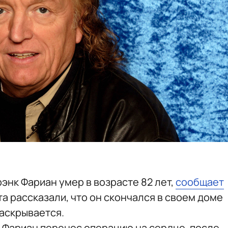
энк Фариан умер в возрасте 82 лет,
сообщает
та рассказали, что он скончался в своем доме
раскрывается.
у Фариан перенес операцию на сердце, после