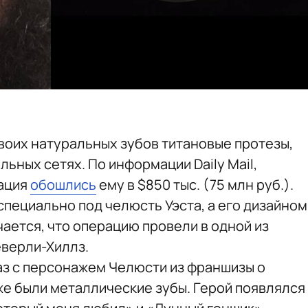
своих натуральных зубов титановые протезы,
льных сетях. По информации Daily Mail,
рация
обошлись
ему в $850 тыс. (75 млн руб.).
специально под челюсть Уэста, а его дизайном
ается, что операцию провели в одной из
еверли-Хиллз.
аз с персонажем Челюсти из франшизы о
же были металлические зубы. Герой появлялся