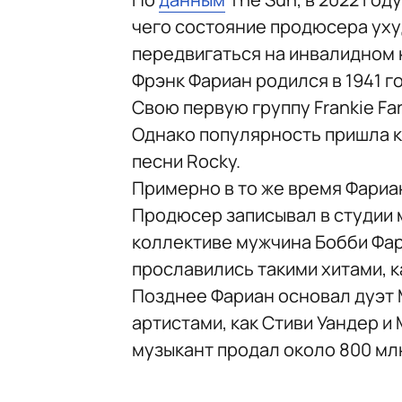
чего состояние продюсера ух
передвигаться на инвалидном 
Фрэнк Фариан родился в 1941 г
Свою первую группу Frankie Fari
Однако популярность пришла к 
песни Rocky.
Примерно в то же время Фариа
Продюсер записывал в студии 
коллективе мужчина Бобби Фар
прославились такими хитами, ка
Позднее Фариан основал дуэт Mil
артистами, как Стиви Уандер и
музыкант продал около 800 млн