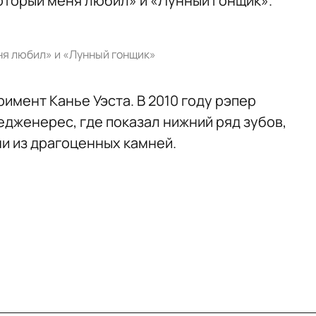
который меня любил» и «Лунный гонщик».
ня любил» и «Лунный гонщик»
имент Канье Уэста. В 2010 году рэпер
едженерес, где показал нижний ряд зубов,
и из драгоценных камней.