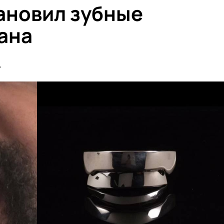
тановил зубные
тана
.