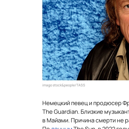
imago stock&people/TASS
Немецкий певец и продюсер Фр
The Guardian. Близкие музыкан
в Майами. Причина смерти не 
По
данным
The Sun, в 2022 год