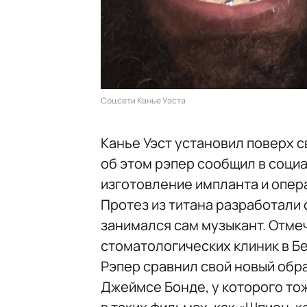
Соцсети Канье Уэста
Канье Уэст установил поверх 
об этом рэпер сообщил в социа
изготовление импланта и опе
Протез из титана разработали 
занимался сам музыкант. Отмеч
стоматологических клиник в Б
Рэпер сравнил свой новый обр
Джеймсе Бонде, у которого то