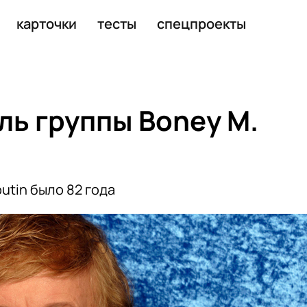
0 тысяч долларов
карточки
тесты
спецпроекты
ль группы Boney M.
utin было 82 года