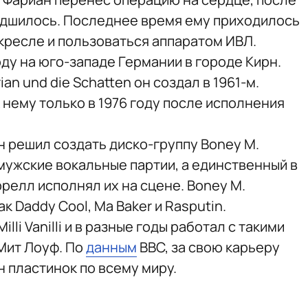
удшилось. Последнее время ему приходилось
кресле и пользоваться аппаратом ИВЛ.
оду на юго-западе Германии в городе Кирн.
an und die Schatten он создал в 1961-м.
нему только в 1976 году после исполнения
н решил создать диско-группу Boney M.
мужские вокальные партии, а единственный в
релл исполнял их на сцене. Boney M.
к Daddy Cool, Ma Baker и Rasputin.
li Vanilli и в разные годы работал с такими
 Мит Лоуф. По
данным
BBC, за свою карьеру
 пластинок по всему миру.