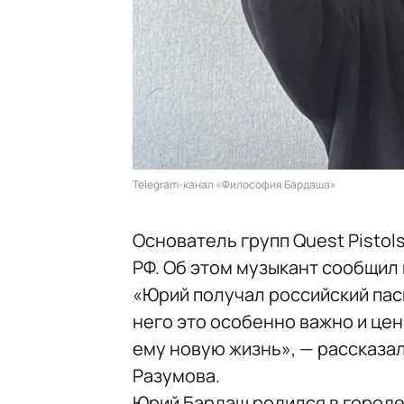
Telegram-канал «Философия Бардаша»
Основатель групп Quest Pisto
РФ. Об этом музыкант сообщил
«Юрий получал российский пасп
него это особенно важно и цен
ему новую жизнь», — рассказа
Разумова.
Юрий Бардаш родился в городе