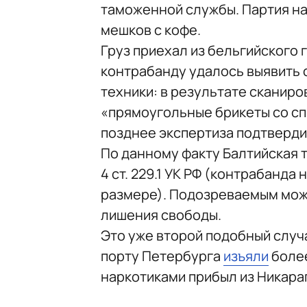
таможенной службы. Партия нар
мешков с кофе.
Груз приехал из бельгийского 
контрабанду удалось выявить
техники: в результате сканир
«прямоугольные брикеты со с
позднее экспертиза подтвердил
По данному факту Балтийская т
4 ст. 229.1 УК РФ (контрабанда
размере). Подозреваемым може
лишения свободы.
Это уже второй подобный случ
порту Петербурга
изъяли
более
наркотиками прибыл из Никара