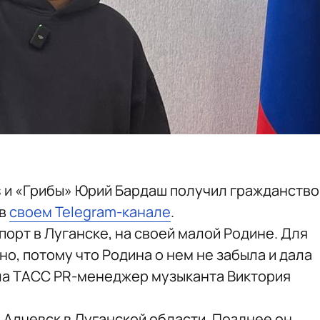
ls и «Грибы» Юрий Бардаш получил гражданство
 в
своем Telegram-канале
.
орт в Луганске, на своей малой Родине. Для
но, потому что Родина о нем не забыла и дала
ла ТАСС PR-менеджер музыканта Виктория
 Алчевск в Луганской области. Позднее он