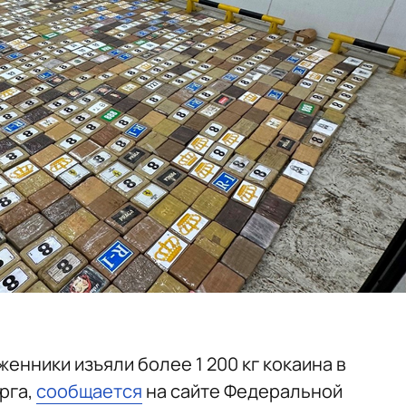
енники изъяли более 1 200 кг кокаина в
рга,
сообщается
на сайте Федеральной