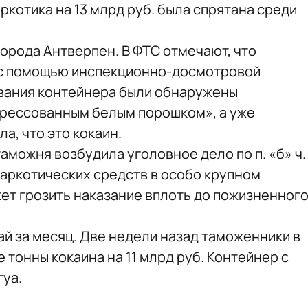
котика на 13 млрд руб. была спрятана среди
города Антверпен. В ФТС отмечают, что
 с помощью инспекционно-досмотровой
ования контейнера были обнаружены
прессованным белым порошком», а уже
а, что это кокаин.
аможня возбудила уголовное дело по п. «б» ч.
 наркотических средств в особо крупном
т грозить наказание вплоть до пожизненног
ай за месяц. Две недели назад таможенники в
 тонны кокаина на 11 млрд руб. Контейнер с
гуа.