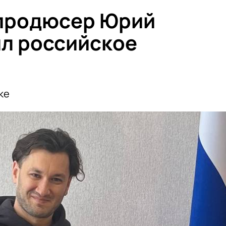
продюсер Юрий
л российское
ке