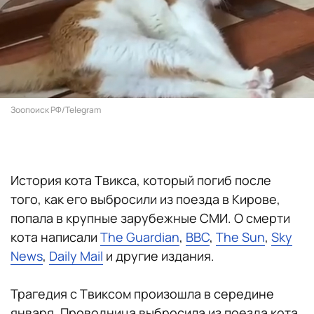
Зоопоиск РФ/Telegram
История кота Твикса, который погиб после
того, как его выбросили из поезда в Кирове,
попала в крупные зарубежные СМИ. О смерти
кота написали
The Guardian
,
ВВС
,
The Sun
,
Sky
News
,
Daily Mail
и другие издания.
Трагедия с Твиксом произошла в середине
января. Проводница выбросила из поезда кота,