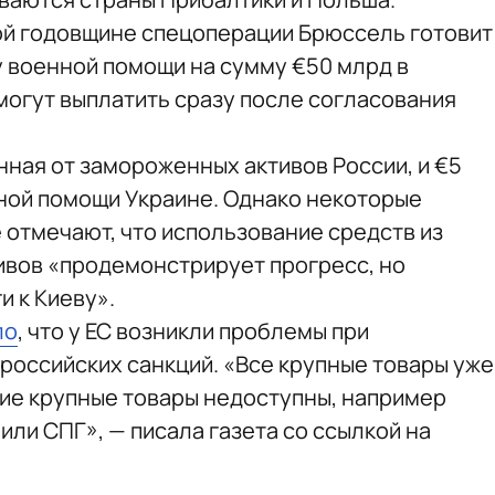
рой годовщине спецоперации Брюссель готовит
 военной помощи на сумму €50 млрд в
могут выплатить сразу после согласования
нная от замороженных активов России, и €5
нной помощи Украине. Однако некоторые
 отмечают, что использование средств из
ивов «продемонстрирует прогресс, но
и к Киеву».
ло
, что у ЕС возникли проблемы при
ироссийских санкций. «Все крупные товары уже
гие крупные товары недоступны, например
или СПГ», — писала газета со ссылкой на