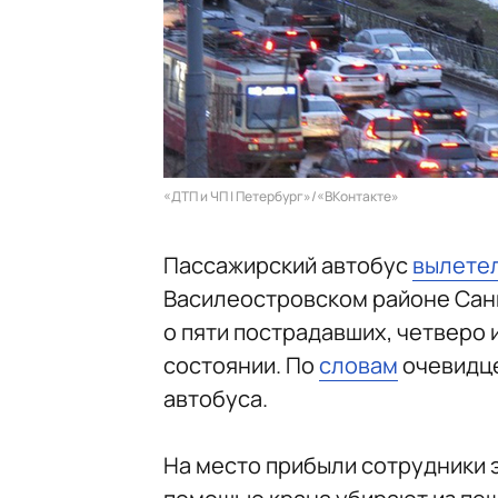
«ДТП и ЧП | Петербург»/«ВКонтакте»
Пассажирский автобус
вылете
Василеостровском районе Санк
о пяти пострадавших, четверо
состоянии. По
словам
очевидце
автобуса.
На место прибыли сотрудники 