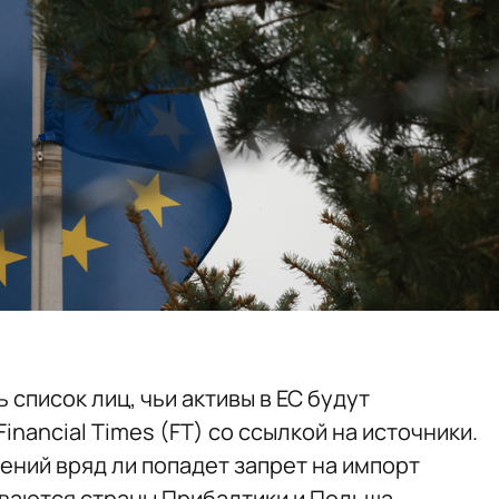
список лиц, чьи активы в ЕС будут
Financial Times (FT) со ссылкой на источники.
ений вряд ли попадет запрет на импорт
иваются страны Прибалтики и Польша.