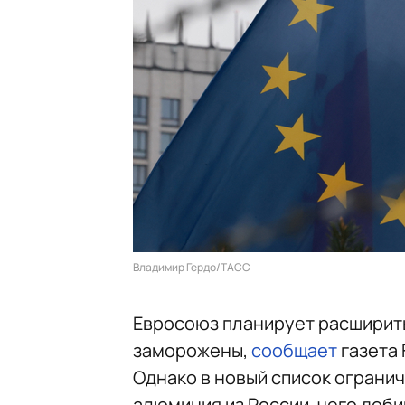
Владимир Гердо/ТАСС
Евросоюз планирует расширить 
заморожены,
сообщает
газета 
Однако в новый список огранич
алюминия из России, чего доб