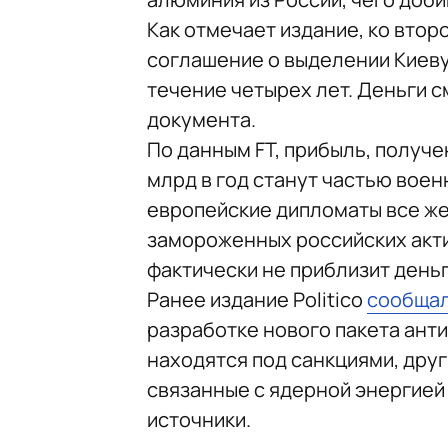
Как отмечает издание, ко вто
соглашение о выделении Киеву
течение четырех лет. Деньги с
документа.
По данным FT, прибыль, получе
млрд в год станут частью вое
европейские дипломаты все же
замороженных российских акт
фактически не приблизит деньг
Ранее издание Politico
сообща
разработке нового пакета ант
находятся под санкциями, дру
связанные с ядерной энергией 
источники.