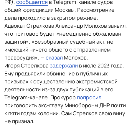
РФ),
сообщается
в Telegram-канале судов
общей юрисдикции Москвы. Рассмотрение
дела проходило в закрытом режиме.
Адвокат Стрелкова Александр Молохов заявил,
что приговор будет «немедленно обжалован
защитой». «Безобразный судебный акт, не
имеющий ничего общего с отправлением
правосудия», —
сказал
Молохов.
Игоря Стрелкова
задержали
в июле 2023 года.
Ему предъявили обвинение в публичных
призывах к осуществлению экстремистской
деятельности из-за двух публикаций в его
Telegram-канале. Прокурор
попросил
приговорить экс-главу Минобороны ДНР почти
к пяти годам колонии. Сам Стрелков свою вину
не признал.