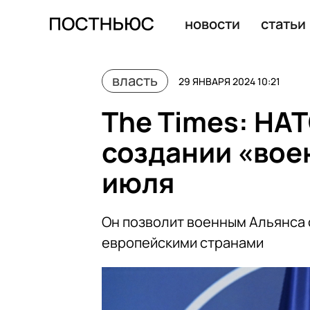
Суд ООН обязал Израиль прекратить геноцид в Газе
новости
статьи
власть
29 ЯНВАРЯ 2024 10:21
The Times: НА
создании «вое
июля
Он позволит военным Альянса
европейскими странами