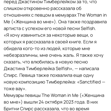
перед Джастином Тимберлейком за то, что
слишком откровенно рассказала об
отношениях с певцом в мемуарах The Woman in
Me («Женщина во мне»). Она также поздравила
артиста с успехом его новой песни Selfish.
«Я хочу извиниться за некоторые вещи, о
которых я рассказала в своей книге. Если я
обидела кого-то из людей, которые мне
небезразличны, мне очень жаль. Я также хочу
сказать, что влюбилась в новую песню
Джастина Тимберлейка Selfish», — написала
Спирс. Певица также похвалила еще одну
новую композицию Тимберлейка: «Sanctified —
тоже вау».
Мемуары певицы The Woman in Me («Женщина
во мне») вышли 24 октября 2023 года. В них
Бритни Спирс рассказала, что во время