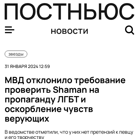
Директор «Райана Гослинга» объяснил, почему назвал
новости
звезды
31 ЯНВАРЯ 2024 12:59
МВД отклонило требование
проверить Shaman на
пропаганду ЛГБТ и
оскорбление чувств
верующих
В ведомстве отметили, что у них нет претензий к певцу
и его творчеству