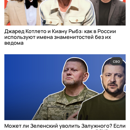
Джаред Котлето и Киану Рыбз: как в России
используют имена знаменитостей без их
ведома
сво
Может ли Зеленский уволить Залужного? Если