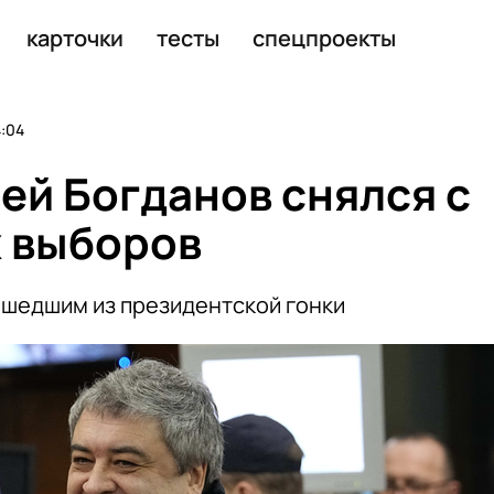
ддержал кандидатуру Путина
карточки
тесты
спецпроекты
4:04
ей Богданов снялся с
 выборов
ышедшим из президентской гонки