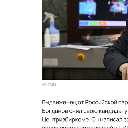
AP/TASS
Выдвиженец от Российской пар
Богданов снял свою кандидату
Центризбиркоме. Он написал з
после передачи подписей в ЦИ