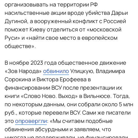
организовывать на территории РФ
насильственные акции вроде убийства Дарьи
Дугиной, а вооруженный конфликт с Россией
поможет Киеву отделиться от «московской
Руси» и «найти свое место в европейском
обществе».
В ноябре 2023 года общественное движение
«Зов Народа»
обвинило
Улицкую, Владимира
Сорокина и Виктора Ерофеева в
финансировании ВСУ после презентации их
книги «Слово Ново. Выход» в Вильнюсе. Тогда,
по некоторым данным, они собрали около 5 млн
руб., которые перевели ВСУ. Сами же писатели
это
опровергли
: «Мы считаем подобные
обвинения абсурдными и заявляем, что
никогда не поддерживали, не финансировали