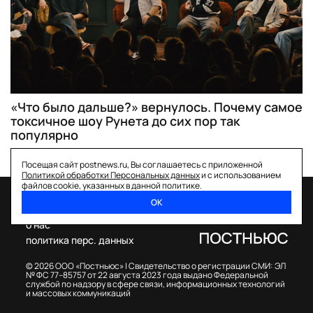
«Что было дальше?» вернулось. Почему самое
токсичное шоу Рунета до сих пор так
популярно
Посещая сайт postnews.ru, Вы соглашаетесь с приложенной
Политикой обработки Персональных данных
и с использованием
файлов cookie, указанных в данной политике.
ОК
спецпроекты
о нас
политика перс. данных
© 2026 ООО «Постньюс» |
Свидетельство о регистрации СМИ: ЭЛ
№ ФС 77–85757 от 22 августа 2023 года выдано Федеральной
службой по надзору в сфере связи, информационных технологий
и массовых коммуникаций