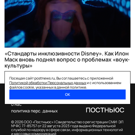
«Стандарты инклюзивности Disney». Как Илон
Маск вновь поднял вопрос о проблемах «воук-
культуры»
Посещая сайт postnews.ru, Вы соглашаетесь с приложенной
Политикой обработки Персональных данных
и с использованием
файлов cookie, указанных в данной политике.
ОК
спецпроекты
о нас
политика перс. данных
© 2026 ООО «Постньюс» |
Свидетельство о регистрации СМИ: ЭЛ
№ ФС 77–85757 от 22 августа 2023 года выдано Федеральной
службой по надзору в сфере связи, информационных технологий
и массовых коммуникаций