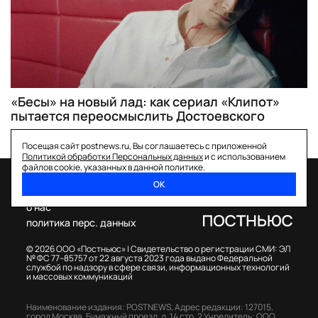
«Бесы» на новый лад: как сериал «Клипот»
пытается переосмыслить Достоевского
Посещая сайт postnews.ru, Вы соглашаетесь с приложенной
Политикой обработки Персональных данных
и с использованием
файлов cookie, указанных в данной политике.
ОК
спецпроекты
о нас
политика перс. данных
© 2026 ООО «Постньюс» |
Свидетельство о регистрации СМИ: ЭЛ
№ ФС 77–85757 от 22 августа 2023 года выдано Федеральной
службой по надзору в сфере связи, информационных технологий
и массовых коммуникаций
Наименование издания: POSTNEWS,
Адрес редакции: 127015,
город Москва, Бумажный проезд, д. 14 стр. 2
Учредитель: ООО