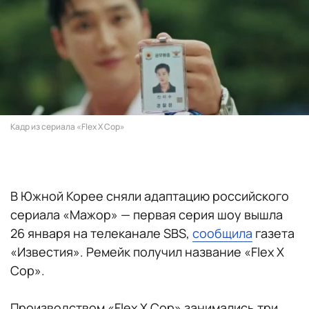
Кадр из сериала «Flex X Cop»
В Южной Корее сняли адаптацию российского
сериала «Мажор» — первая серия шоу вышла
26 января на телеканале SBS,
сообщила
газета
«Известия». Ремейк получил название «Flex X
Cop».
Производством «Flex X Cop» занимались три