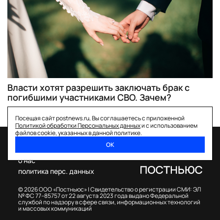
Власти хотят разрешить заключать брак с
погибшими участниками СВО. Зачем?
Посещая сайт postnews.ru, Вы соглашаетесь с приложенной
Политикой обработки Персональных данных
и с использованием
файлов cookie, указанных в данной политике.
ОК
спецпроекты
о нас
политика перс. данных
© 2026 ООО «Постньюс» |
Свидетельство о регистрации СМИ: ЭЛ
№ ФС 77–85757 от 22 августа 2023 года выдано Федеральной
службой по надзору в сфере связи, информационных технологий
и массовых коммуникаций