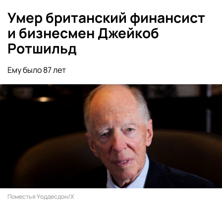
Умер британский финансист
и бизнесмен Джейкоб
Ротшильд
Ему было 87 лет
Поместья Уоддесдон/X