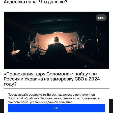
Авдеевка пала. Что дальше?
сво
«Провокация царя Соломона»: пойдут ли
Россия и Украина на заморозку СВО в 2024
году?
Посещая сайт postnews.ru, Вы соглашаетесь с приложенной
Политикой обработки Персональных данных
и с использованием
файлов cookie, указанных в данной политике.
ОК
спецпроекты