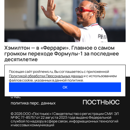
Хэмилтон — в «Феррари». Главное о самом
громком переходе Формулы-1 за последнее
десятилетие
Посещая сайт postnews.ru, Вы соглашаетесь с приложенной
Политикой обработки Персональных данных
и с использованием
файлов cookie, указанных в данной политике.
ОК
спецпроекты
о нас
политика перс. данных
© 2026 ООО «Постньюс» |
Свидетельство о регистрации СМИ: ЭЛ
№ ФС 77–85757 от 22 августа 2023 года выдано Федеральной
службой по надзору в сфере связи, информационных технологий
и массовых коммуникаций