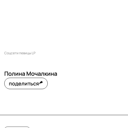
Соцсети певицы LP
Полина Мочалкина
поделиться