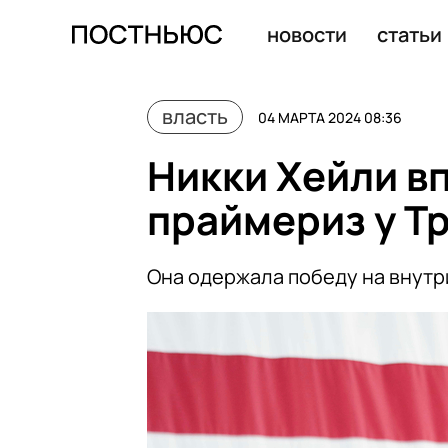
Путин побил рекорд по длительности выступления с 
новости
статьи
власть
04 МАРТА 2024 08:36
Никки Хейли в
праймериз у Т
Она одержала победу на внутр