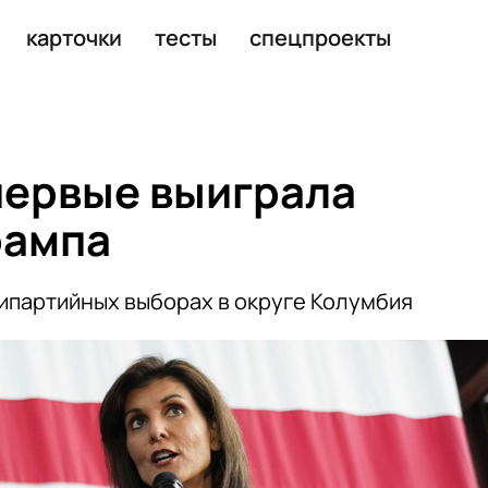
посланием Федеральному собранию
карточки
тесты
спецпроекты
первые выиграла
рампа
ипартийных выборах в округе Колумбия