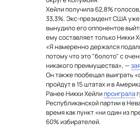
Хейли получила 62,8% голосов
33,3%. Экс-президент США уже
вынудило его оппонентов выйт
ему составляет только Никки Х
«Я намеренно держался подаль
потому что это "болото" с оче
никакого преимущества», —
за
Он также пообещал выиграть «
пройдут в 15 штатах и в Амери
Ранее Никки Хейли
проиграла
г
Республиканской партии в Нева
время как пункт «ни один из 
60% избирателей.