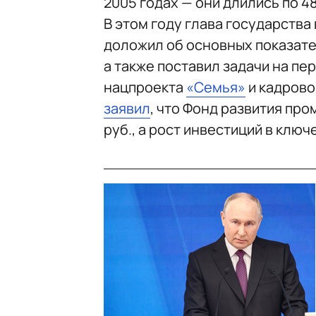
2005 годах — они длились по 48
В этом году глава государств
доложил об основных показате
а также поставил задачи на пер
нацпроекта
«Семья»
и кадров
заявил
, что Фонд развития пр
руб., а рост инвестиций в ключ