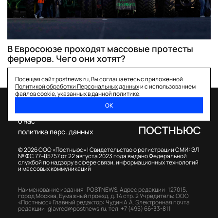
В Евросоюзе проходят массовые протесты
фермеров. Чего они хотят?
Посещая сайт postnews.ru, Вы соглашаетесь с приложенной
Политикой обработки Персональных данных
и с использованием
файлов cookie, указанных в данной политике.
ОК
спецпроекты
о нас
политика перс. данных
© 2026 ООО «Постньюс» |
Свидетельство о регистрации СМИ: ЭЛ
№ ФС 77–85757 от 22 августа 2023 года выдано Федеральной
службой по надзору в сфере связи, информационных технологий
и массовых коммуникаций
Наименование издания: POSTNEWS,
Адрес редакции: 127015,
город Москва, Бумажный проезд, д. 14 стр. 2
Учредитель: ООО
«Постньюс»
Главный редактор: Чудин А.А.
Электронная почта
редакции:
glavred@postnews.ru
,
тел.
+7 (495) 66-33-811