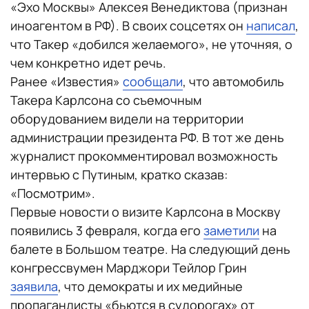
«Эхо Москвы» Алексея Венедиктова (признан
иноагентом в РФ). В своих соцсетях он
написал
,
что Такер «добился желаемого», не уточняя, о
чем конкретно идет речь.
Ранее «Известия»
сообщали
, что автомобиль
Такера Карлсона со съемочным
оборудованием видели на территории
администрации президента РФ. В тот же день
журналист прокомментировал возможность
интервью с Путиным, кратко сказав:
«Посмотрим».
Первые новости о визите Карлсона в Москву
появились 3 февраля, когда его
заметили
на
балете в Большом театре. На следующий день
конгрессвумен Марджори Тейлор Грин
заявила
, что демократы и их медийные
пропагандисты «бьются в судорогах» от