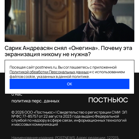
Сарик Андреасян снял «Онегина». Почему эта
экранизация никому не нужна?
Посещая сайт postnews.ru, Вы соглашаетесь с приложенной
Политикой обработки Персональных данных
и с использованием
файлов cookie, указанных в данной политике.
ОК
спецпроекты
о нас
политика перс. данных
© 2026 ООО «Постньюс» |
Свидетельство о регистрации СМИ: ЭЛ
№ ФС 77–85757 от 22 августа 2023 года выдано Федеральной
службой по надзору в сфере связи, информационных технологий
и массовых коммуникаций
Наименование издания: POSTNEWS,
Адрес редакции: 127015,