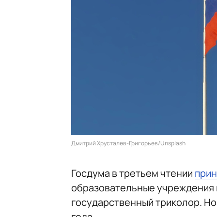
Дмитрий Хрусталев-Григорьев/Unsplash
Госдума в третьем чтении
прин
образовательные учреждения в
государственный триколор. Нор
года.