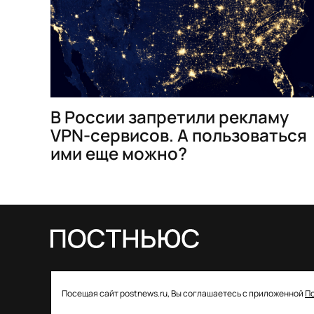
В России запретили рекламу
VPN-сервисов. А пользоваться
ими еще можно?
© 2026 ООО «Постньюс» |
Свидетельство
Посещая сайт postnews.ru, Вы соглашаетесь с приложенной
П
о регистрации СМИ: ЭЛ № ФС 77–85757 от 22 августа
2023 года выдано Федеральной службой по надзору в