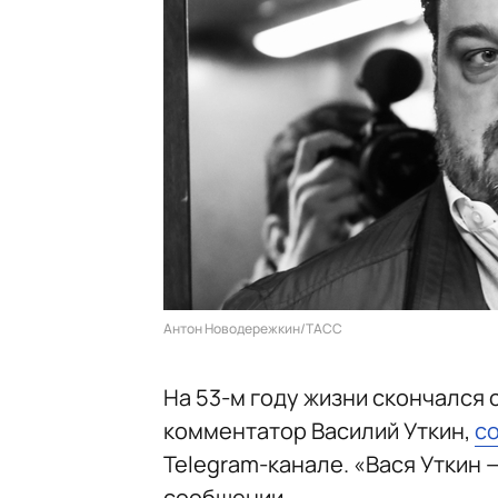
Антон Новодережкин/ТАСС
На 53-м году жизни скончался
комментатор Василий Уткин,
с
Telegram-канале. «Вася Уткин —
сообщении.