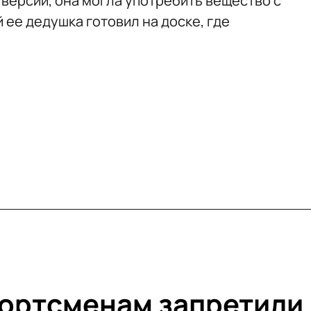
 версий, она могла употребить вещество с
ее дедушка готовил на доске, где
ортсменам запретили