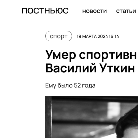
Фигуристку Валиеву исключили из сборной России
новости
статьи
спорт
19 МАРТА 2024 16:14
Умер спортив
Василий Уткин
Ему было 52 года