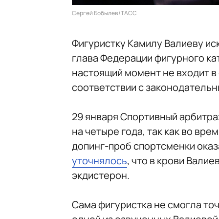
Сергей Бобылев/ТАСС
Фигуристку Камилу Валиеву ис
глава Федерации фигурного ка
настоящий момент не входит в 
соответствии с законодательн
29 января Спортивный арбитра
на четыре года, так как во вре
допинг-проб спортсменки оказ
уточнялось
, что в крови Вал
экдистерон.
Сама фигуристка не смогла точн