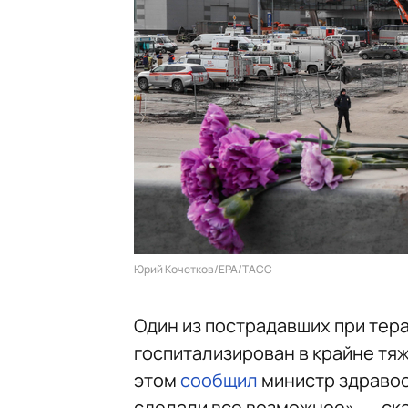
Юрий Кочетков/EPA/ТАСС
Один из пострадавших при тера
госпитализирован в крайне тяж
этом
сообщил
министр здравоо
сделали все возможное», — ска