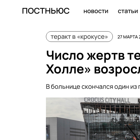
Опознаны 120 из 139 жертв теракта в «Крокус Сити Хо
новости
статьи
теракт в «крокусе»
27 МАРТА 
Число жертв те
Холле» возрос
В больнице скончался один из