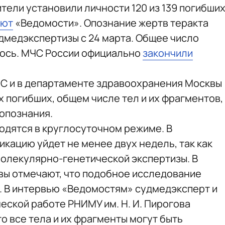
тели установили личности 120 из 139 погибши
ают
«Ведомости». Опознание жертв теракта
дмедэкспертизы с 24 марта. Общее число
лось. МЧС России официально
закончили
МЧС и в департаменте здравоохранения Москвы
х погибших, общем числе тел и их фрагментов,
опознания.
водятся в круглосуточном режиме. В
кацию уйдет не менее двух недель, так как
олекулярно-генетической экспертизы. В
вы отмечают, что подобное исследование
. В интервью «Ведомостям» судмедэксперт и
еской работе РНИМУ им. Н. И. Пирогова
о все тела и их фрагменты могут быть