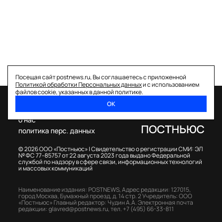
Посещая сайт postnews.ru, Вы соглашаетесь с приложенной
Политикой обработки Персональных данных
и с использованием
файлов cookie, указанных в данной политике.
ОК
спецпроекты
о нас
политика перс. данных
© 2026 ООО «Постньюс» |
Свидетельство о регистрации СМИ: ЭЛ
№ ФС 77–85757 от 22 августа 2023 года выдано Федеральной
службой по надзору в сфере связи, информационных технологий
и массовых коммуникаций
Наименование издания: POSTNEWS,
Адрес редакции: 127015,
город Москва, Бумажный проезд, д. 14 стр. 2
Учредитель: ООО
«Постньюс»
Главный редактор: Чудин А.А.
Электронная почта
редакции:
glavred@postnews.ru
,
тел.
+7 (495) 66-33-811