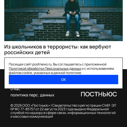
Из школьников в террористы: как вербуют
российских детей
Посещая сайт postnews.ru, Вы соглашаетесь с приложенной
Политикой обработки Персональных данных
и с использованием
файлов cookie, указанных в данной политике.
ОК
спецпроекты
о нас
политика перс. данных
© 2026 ООО «Постньюс» |
Свидетельство о регистрации СМИ: ЭЛ
№ ФС 77–85757 от 22 августа 2023 года выдано Федеральной
службой по надзору в сфере связи, информационных технологий
и массовых коммуникаций