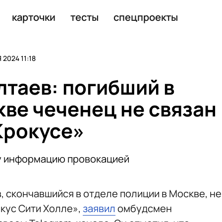
ространению пожара
карточки
тесты
спецпроекты
2024 11:18
таев: погибший в
кве чеченец не связан
Крокусе»
ту информацию провокацией
, скончавшийся в отделе полиции в Москве, не
окус Сити Холле»,
заявил
омбудсмен