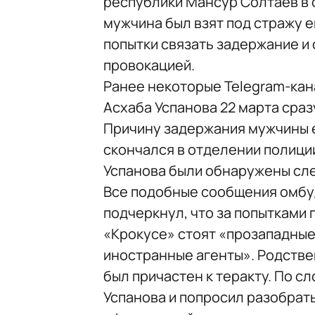
республики Мансур Солтаев в с
мужчина был взят под стражу е
попытки связать задержание и 
провокацией.
Ранее некоторые Telegram-кан
Асхаба Успанова 22 марта сраз
Причину задержания мужчины е
скончался в отделении полиции
Успанова были обнаружены сл
Все подобные сообщения омбу
подчеркнул, что за попытками 
«Крокусе» стоят «прозападные
иностранные агенты». Родстве
был причастен к теракту. По с
Успанова и попросил разобрать