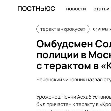
Отделка стен в «Крокусе» могла способствовать расп
новости
статьи
теракт в «крокусе»
04 АПРЕЛЯ 
Омбудсмен Сол
полиции в Мос
с терактом в «
Чеченский чиновник назвал э
Уроженец Чечни Асхаб Успанов
был причастен к теракту в «Кр