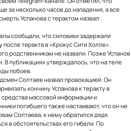
воем Telegram-канале. Он отметил, что
ще за несколько часов до нападения, а все
смерть Успанова с терактом назвал
алы сообщали, что силовики задержали
у после теракта в «Крокус Сити Холле».
го родственникам не назвали. Позже Успанов
. В публикациях утверждалось, что на теле
еды побоев.
дсмен Солтаев назвал провокацией. Он
привязать кончину Успанова к теракту в
 средства массовой информации и
нники погибшего также настаивают, что он не
ловам Солтаева, к нему обратился дядя
ся в обстоятельствах его гибели. По