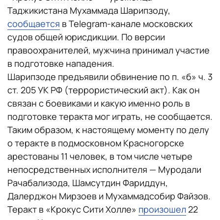
Таджикистана Мухаммада Шарипзоду,
сообщается
в Telegram-канале московских
судов общей юрисдикции. По версии
правоохранителей, мужчина принимал участие
в подготовке нападения.
Шарипзоде предъявили обвинение по п. «б» ч. 3
ст. 205 УК РФ (террористический акт). Как он
связан с боевиками и какую именно роль в
подготовке теракта мог играть, не сообщается.
Таким образом, к настоящему моменту по делу
о теракте в подмосковном Красногорске
арестованы 11 человек, в том числе четыре
непосредственных исполнителя — Муродали
Рачабализода, Шамсутдин Фариддун,
Далерджон Мирзоев и Мухаммадсобир Файзов.
Теракт в «Крокус Сити Холле»
произошел
22