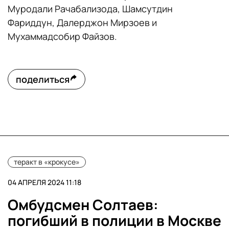
Муродали Рачабализода, Шамсутдин
Фариддун, Далерджон Мирзоев и
Мухаммадсобир Файзов.
поделиться
теракт в «крокусе»
04 АПРЕЛЯ 2024 11:18
Омбудсмен Солтаев:
погибший в полиции в Москве