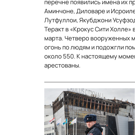
перечне появились имена их п
Аминчоне, Диловаре и Исроил
Лутфуллои, Якубджони Усуфзо
Теракт в «Крокус Сити Холле»
марта. Четверо вооруженных м
огонь по людям и подожгли по
около 550. К настоящему момен
арестованы.