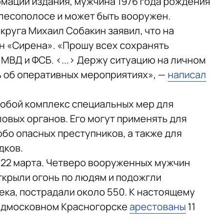
рмации издания, мужчина 1976 года рождения
 лесополосе и может быть вооружен.
круга Михаил Собакин заявил, что на
н «Сирена». «Прошу всех сохранять
МВД и ФСБ. <...> Держу ситуацию на личном
 об оперативных мероприятиях», —
написал
собой комплекс специальных мер для
овых органов. Его могут применять для
бо опасных преступников, а также для
дков.
22 марта. Четверо вооруженных мужчин
ткрыли огонь по людям и подожгли
ека, пострадали около 550. К настоящему
подмосковном Красногорске
арестованы
11