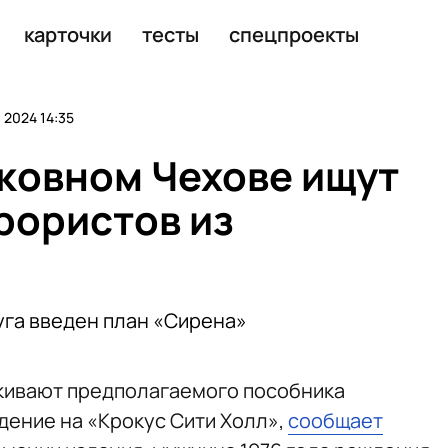
чили в реестр террористов
карточки
тесты
спецпроекты
 2024 14:35
ковном Чехове ищут
рористов из
уга введен план «Сирена»
кивают предполагаемого пособника
дение на «Крокус Сити Холл»,
сообщает