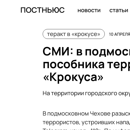
Семерых фигурантов дела о теракте в «Крокусе» вклю
новости
статьи
теракт в «крокусе»
10 АПРЕЛЯ
СМИ: в подмос
пособника тер
«Крокуса»
На территории городского окр
В подмосковном Чехове разыс
террористов, устроивших напа