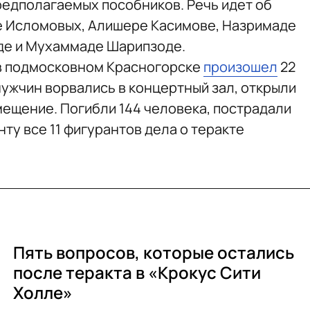
редполагаемых пособников. Речь идет об
е Исломовых, Алишере Касимове, Назримаде
де и Мухаммаде Шарипзоде.
 в подмосковном Красногорске
произошел
22
ужчин ворвались в концертный зал, открыли
мещение. Погибли 144 человека, пострадали
ту все 11 фигурантов дела о теракте
Пять вопросов, которые остались
после теракта в «Крокус Сити
Холле»