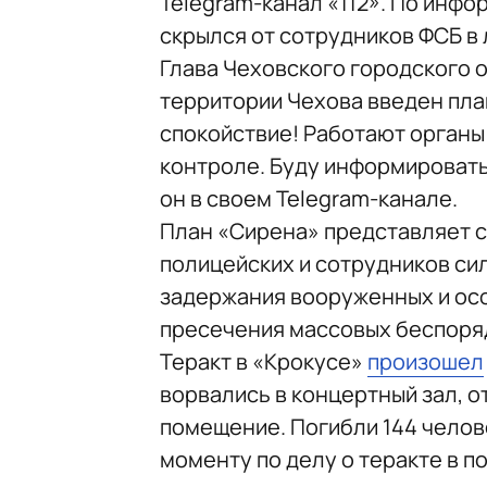
Telegram-канал «112». По инфо
скрылся от сотрудников ФСБ в
Глава Чеховского городского о
территории Чехова введен пла
спокойствие! Работают органы 
контроле. Буду информировать
он в своем Telegram-канале.
План «Сирена» представляет 
полицейских и сотрудников сил
задержания вооруженных и осо
пресечения массовых беспоря
Теракт в «Крокусе»
произошел
ворвались в концертный зал, о
помещение. Погибли 144 челов
моменту по делу о теракте в 