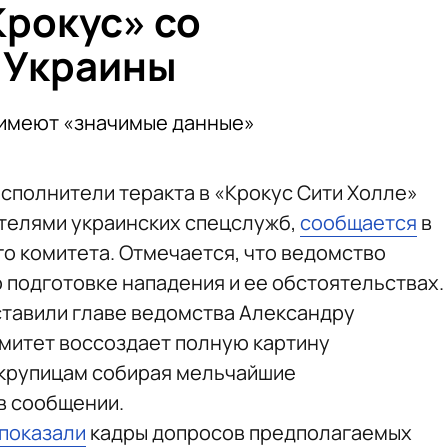
Крокус» со
 Украины
 имеют «значимые данные»
исполнители теракта в «Крокус Сити Холле»
ителями украинских спецслужб,
сообщается
в
о комитета. Отмечается, что ведомство
 подготовке нападения и ее обстоятельствах.
ставили главе ведомства Александру
митет воссоздает полную картину
 крупицам собирая мельчайшие
в сообщении.
показали
кадры допросов предполагаемых